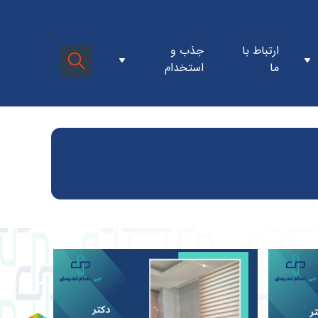
ن کلینیک جی
فرم استخدام پرسنل کارمندی
ارتباط با
جذب و
سازمان
فرم استخدام پرسنل بالینی
ما
استخدام
مدیره
ن سازمان
 و ارزش ها
افتتاحیه کلینیک اطفال
تتاحیه ها
دها
افتتاحیه کلینیک روانشناسی
افتتاحیه کلینیک دیابت
گاه ها
افتتاحیه کلینیک سرزندگی
وزش ها
شکی ساده برای همه
ت
۲۰سالگی
ستان شفا
زدید ها
ن خبری
اسم ها