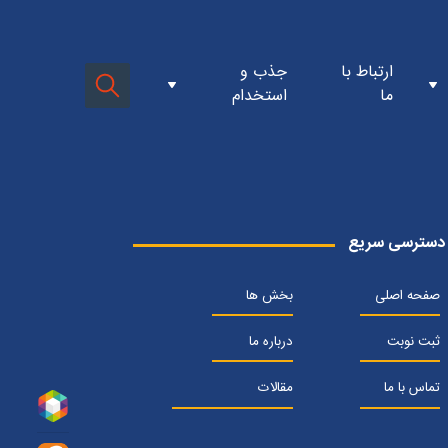
ن کلینیک جی
فرم استخدام پرسنل کارمندی
ارتباط با
جذب و
سازمان
فرم استخدام پرسنل بالینی
ما
استخدام
مدیره
ن سازمان
 و ارزش ها
افتتاحیه کلینیک اطفال
تتاحیه ها
دها
افتتاحیه کلینیک روانشناسی
افتتاحیه کلینیک دیابت
گاه ها
افتتاحیه کلینیک سرزندگی
وزش ها
شکی ساده برای همه
ت
۲۰سالگی
ستان شفا
زدید ها
ن خبری
اسم ها
دسترسی سریع
صفحه اصلی
بخش ها
ثبت نوبت
درباره ما
تماس با ما
مقالات