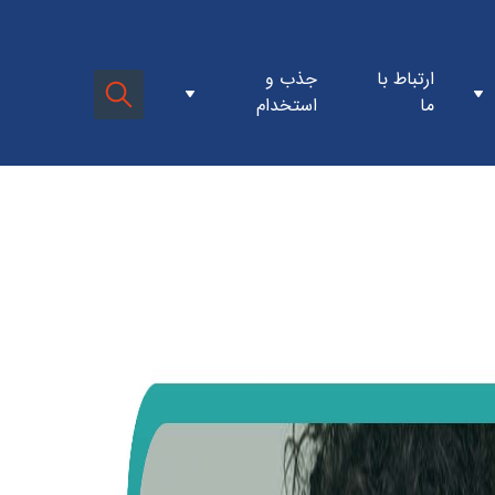
ن کلینیک جی
فرم استخدام پرسنل کارمندی
ارتباط با
جذب و
سازمان
فرم استخدام پرسنل بالینی
ما
استخدام
مدیره
ن سازمان
 و ارزش ها
افتتاحیه کلینیک اطفال
تتاحیه ها
دها
افتتاحیه کلینیک روانشناسی
افتتاحیه کلینیک دیابت
گاه ها
افتتاحیه کلینیک سرزندگی
وزش ها
شکی ساده برای همه
ت
۲۰سالگی
ستان شفا
زدید ها
ن خبری
اسم ها