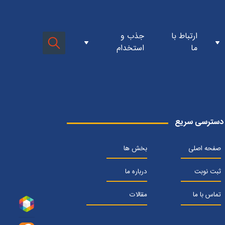
ن کلینیک جی
فرم استخدام پرسنل کارمندی
ارتباط با
جذب و
سازمان
فرم استخدام پرسنل بالینی
ما
استخدام
مدیره
ن سازمان
 و ارزش ها
افتتاحیه کلینیک اطفال
تتاحیه ها
دها
افتتاحیه کلینیک روانشناسی
افتتاحیه کلینیک دیابت
گاه ها
افتتاحیه کلینیک سرزندگی
وزش ها
شکی ساده برای همه
ت
۲۰سالگی
ستان شفا
زدید ها
ن خبری
اسم ها
دسترسی سریع
صفحه اصلی
بخش ها
ثبت نوبت
درباره ما
تماس با ما
مقالات