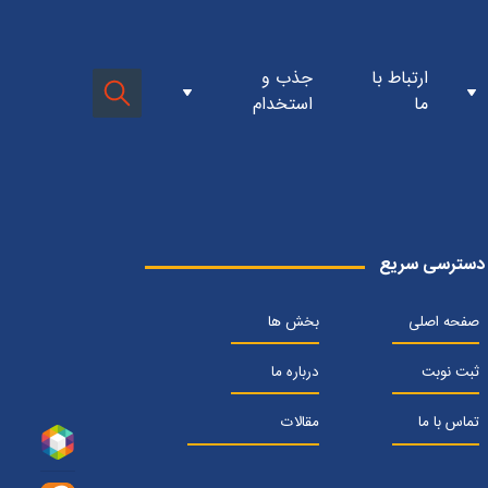
ن کلینیک جی
فرم استخدام پرسنل کارمندی
ارتباط با
جذب و
سازمان
فرم استخدام پرسنل بالینی
ما
استخدام
مدیره
ن سازمان
 و ارزش ها
افتتاحیه کلینیک اطفال
تتاحیه ها
دها
افتتاحیه کلینیک روانشناسی
افتتاحیه کلینیک دیابت
گاه ها
افتتاحیه کلینیک سرزندگی
وزش ها
شکی ساده برای همه
ت
۲۰سالگی
ستان شفا
زدید ها
ن خبری
اسم ها
دسترسی سریع
صفحه اصلی
بخش ها
ثبت نوبت
درباره ما
تماس با ما
مقالات